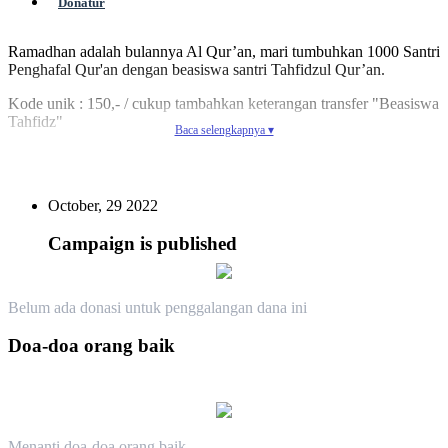
Donatur
Ramadhan adalah bulannya Al Qur’an, mari tumbuhkan 1000 Santri
Penghafal Qur'an dengan beasiswa santri Tahfidzul Qur’an.
Kode unik : 150,- / cukup tambahkan keterangan transfer "Beasiswa
Tahfidz"
Baca selengkapnya ▾
Contoh: Rp 100.150,-
Info kegiatan: 082233408870 (Lazis Al Haromain)
October, 29 2022
Yuk berikan bantuan terbaikmu dengan cara:
1. Transfer atau Scan ke rekening dan barcode, tambahkan kode
Campaign is published
unik/ket. transfer
2. Masukan data diri dan nominal donasi
3. Klik tombol "Kirim Konfirmasi Donasi"
Belum ada donasi untuk penggalangan dana ini
Doa-doa orang baik
Menanti doa-doa orang baik