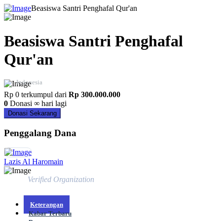
Beasiswa Santri Penghafal Qur'an
Beasiswa Santri Penghafal
Qur'an
Indonesia
Rp 0
terkumpul dari
Rp 300.000.000
0
Donasi
∞ hari lagi
Donasi Sekarang
Penggalang Dana
Lazis Al Haromain
Verified Organization
Keterangan
Kabar Terbaru