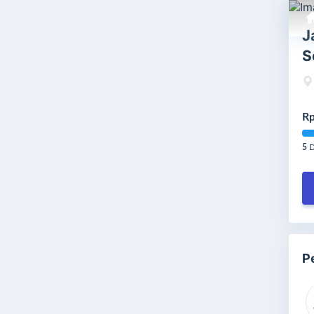
J
S
Rp
5
D
P