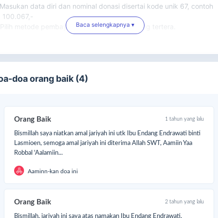
 Masukan data diri dan nominal donasi disertai kode unik 67, contoh
 100.067,-
Baca selengkapnya ▾
 Pilih metode pembayaran ke no. rekening yang tertera.
oa-doa orang baik (4)
Orang Baik
1 tahun yang lalu
Bismillah saya niatkan amal jariyah ini utk Ibu Endang Endrawati binti
Lasmioen, semoga amal jariyah ini diterima Allah SWT, Aamiin Yaa
Robbal 'Aalamiin...
Aaminn-kan doa ini
Orang Baik
2 tahun yang lalu
Bismillah, jariyah ini saya atas namakan Ibu Endang Endrawati,