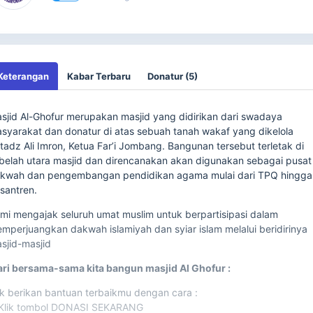
Keterangan
Kabar Terbaru
Donatur (5)
sjid Al-Ghofur merupakan masjid yang didirikan dari swadaya
syarakat dan donatur di atas sebuah tanah wakaf yang dikelola
tadz Ali Imron, Ketua Far’i Jombang. Bangunan tersebut terletak di
belah utara masjid dan direncanakan akan digunakan sebagai pusat
kwah dan pengembangan pendidikan agama mulai dari TPQ hingga
santren.
mi mengajak seluruh umat muslim untuk berpartisipasi dalam
mperjuangkan dakwah islamiyah dan syiar islam melalui beridirinya
sjid-masjid
ri bersama-sama kita bangun masjid Al Ghofur :
k berikan bantuan terbaikmu dengan cara :
 Klik tombol DONASI SEKARANG