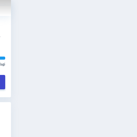
.
lagi