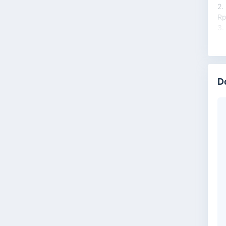
2.
Rp
3.
D