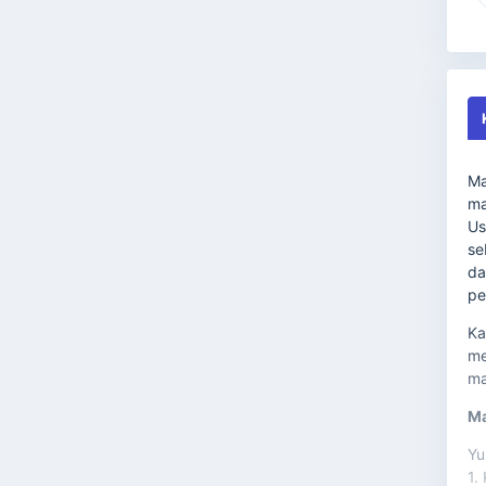
Ma
ma
Us
se
da
pe
Ka
me
ma
Ma
Yu
1.