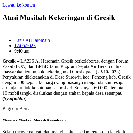
Lewati ke konten
Atasi Musibah Kekeringan di Gresik
Lazis Al Haromain
12/05/2023
9:40 am
Gresik –
LAZIS Al Haromain Gresik berkolaborasi dengan Forum
Zakat (FOZ) dan BPBD Jatim Program Sejuta Air Bersih untuk
masyarakat terdampak kekeringan di Gresik pada (23/10/2023).
Penyaluran dilaksanakan di Desa Surowiti kec. Panceng kab. Gresik
dengan 500 kepala keluarga yang biasanya mengandalkan resapan
air hujan untuk kebutuhan sehari-hari. Sebanyak 60.000 liter atau
10 mobil tangki disalurkan dengan arahan kepala desa setempat.
(
Syaifuddin
)
Bagikan Berita:
Menebar Manfaat Meraih Kemuliaan
Selalu menyemangati dan menginspirasi setiap gerak dan langkah