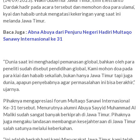
(14/09/2023). Wakil Gubernur Jawa Timur, Emil Elestianto
Dardak hadir pada acara tersebut dan memohon doa para ulama’,
kyai dan habaib untuk mengatasi kekeringan yang saat ini
melanda Jawa Timur.
Baca Juga :
Abna Abuya dari Penjuru Negeri Hadiri Multaqo
Sanawy Internasional ke 31
“Dunia saat ini menghadapi pemanasan global, bahkan oleh para
peneliti sudah disebut pendidihan global, Kami mohon doa pada
para kiai dan habaib sekaliah, bukan hanya Jawa Timur tapi juga
dunia, apapun penyebabnya agar permasalahan ini bisa berakhir,”
ujarnya.
Pihaknya mengapresiasi forum Multaqo Sanawi Internasional
Ke-31 tersebut. Menurutnya alumni Abuya Sayyid Muhammad Al
Maliki sudah sangat banyak berkiprah di Jawa Timur. Pihaknya
juga mengaku landasan membangun kesejahteraan di Jawa Timur
salah satunya melalui keberkahan.
“Ini adalah berkah bagi kami Masyarakat Jawa Timur, kami telah