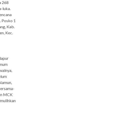
a 268
-luka.
bencana
. Posko 1
ang, Kab.
en, Kec.
dapur
 umum
walnya,
elum
 Namun,
bersama-
kan MCK
emulihkan