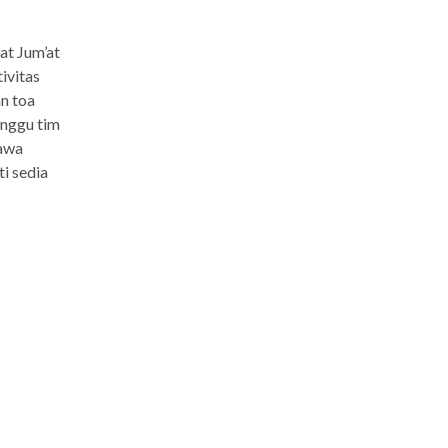
at Jum’at
ivitas
n toa
inggu tim
bawa
i sedia