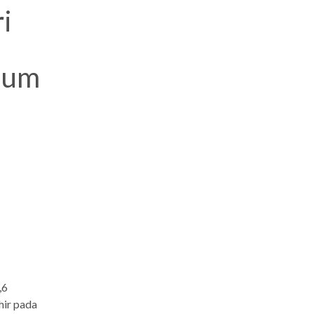
i
mum
,6
hir pada