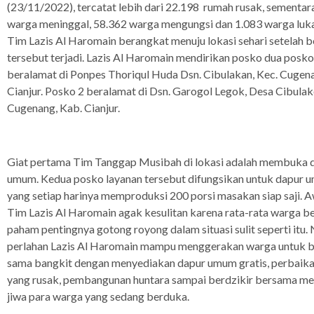
(23/11/2022), tercatat lebih dari 22.198 rumah rusak, sementar
warga meninggal, 58.362 warga mengungsi dan 1.083 warga luka
Tim Lazis Al Haromain berangkat menuju lokasi sehari setelah 
tersebut terjadi. Lazis Al Haromain mendirikan posko dua posko
beralamat di Ponpes Thoriqul Huda Dsn. Cibulakan, Kec. Cugen
Cianjur. Posko 2 beralamat di Dsn. Garogol Legok, Desa Cibulak
Cugenang, Kab. Cianjur.
Giat pertama Tim Tanggap Musibah di lokasi adalah membuka 
umum. Kedua posko layanan tersebut difungsikan untuk dapur
yang setiap harinya memproduksi 200 porsi masakan siap saji. A
Tim Lazis Al Haromain agak kesulitan karena rata-rata warga b
paham pentingnya gotong royong dalam situasi sulit seperti itu.
perlahan Lazis Al Haromain mampu menggerakan warga untuk 
sama bangkit dengan menyediakan dapur umum gratis, perbai
yang rusak, pembangunan huntara sampai berdzikir bersama m
jiwa para warga yang sedang berduka.