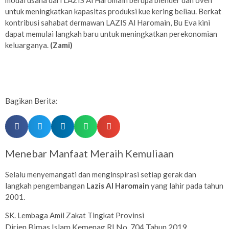
modal usaha dari LAZIS Al Haromain berupa blender dan oven
untuk meningkatkan kapasitas produksi kue kering beliau. Berkat
kontribusi sahabat dermawan LAZIS Al Haromain, Bu Eva kini
dapat memulai langkah baru untuk meningkatkan perekonomian
keluarganya.
(Zami)
Bagikan Berita:
Menebar Manfaat Meraih Kemuliaan
Selalu menyemangati dan menginspirasi setiap gerak dan
langkah pengembangan
Lazis Al Haromain
yang lahir pada tahun
2001.
SK. Lembaga Amil Zakat Tingkat Provinsi
Dirjen Bimas Islam Kemenag RI No. 704 Tahun 2019