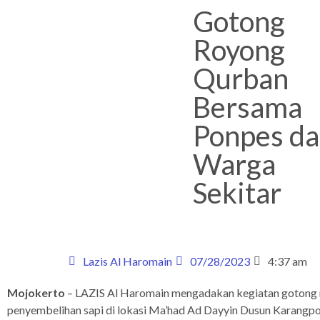
Gotong
Royong
Qurban
Bersama
Ponpes d
Warga
Sekitar
Lazis Al Haromain
07/28/2023
4:37 am
Mojokerto
– LAZIS Al Haromain mengadakan kegiatan gotong
penyembelihan sapi di lokasi Ma’had Ad Dayyin Dusun Karangpo