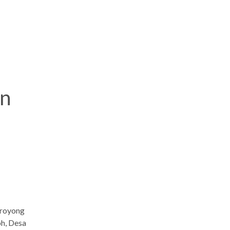
an
 royong
h, Desa