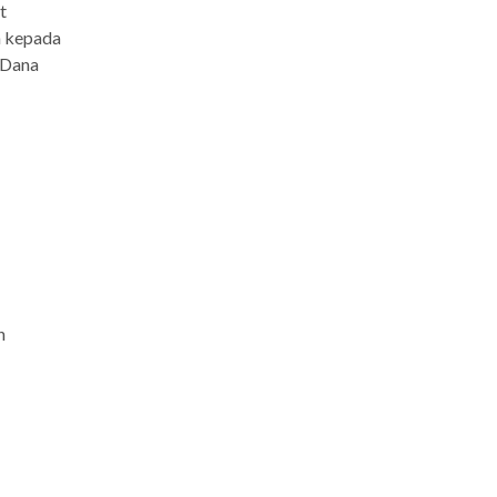
t
n kepada
 Dana
h