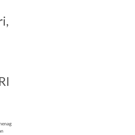
i,
RI
emenag
an