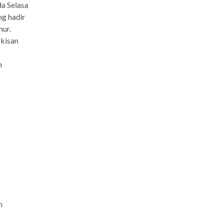
a Selasa
ng hadir
ur.
gkisan
n
h