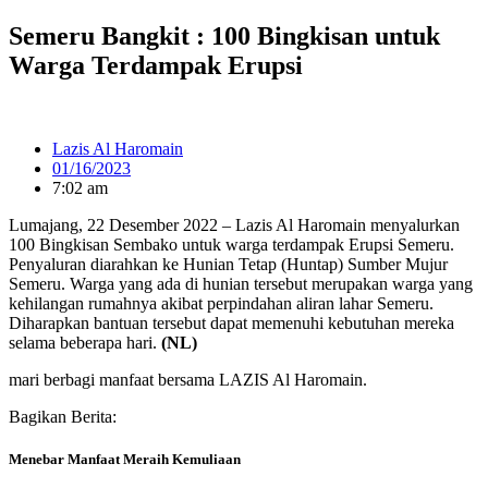
Lewati
Semeru Bangkit : 100 Bingkisan untuk
ke
Warga Terdampak Erupsi
konten
Lazis Al Haromain
01/16/2023
7:02 am
Lumajang, 22 Desember 2022 – Lazis Al Haromain menyalurkan
100 Bingkisan Sembako untuk warga terdampak Erupsi Semeru.
Penyaluran diarahkan ke Hunian Tetap (Huntap) Sumber Mujur
Semeru. Warga yang ada di hunian tersebut merupakan warga yang
kehilangan rumahnya akibat perpindahan aliran lahar Semeru.
Diharapkan bantuan tersebut dapat memenuhi kebutuhan mereka
selama beberapa hari.
(NL)
mari berbagi manfaat bersama LAZIS Al Haromain.
Bagikan Berita:
Menebar Manfaat Meraih Kemuliaan