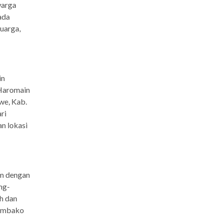
warga
ada
uarga,
in
 Haromain
we, Kab.
ri
n lokasi
um dengan
ng-
h dan
sembako