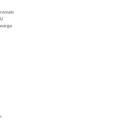
aromain
Al
 warga
h