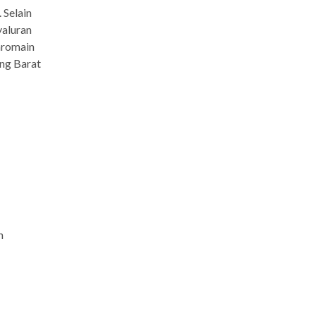
 Selain
yaluran
aromain
ang Barat
h