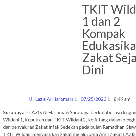
TKIT Wild
1 dan 2
Kompak
Edukasik
Zakat Sej
Dini
Lazis Al Haromain
07/25/2023
8:49 am
Surabaya –
LAZIS Al Haromain Surabaya berkolaborasi denga
Wildani 1, Keputran dan TKIT Wildani 2, Ketintang dalam peng
dan penyaluran Zakat Infak Sedekah pada bulan Ramadhan. Sisw
TKIT Wildani menyalurkan zakat melalui para Amil Zakat LAZIS