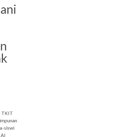
ani
an
ak
n TKIT
himpunan
a-siswi
 Al