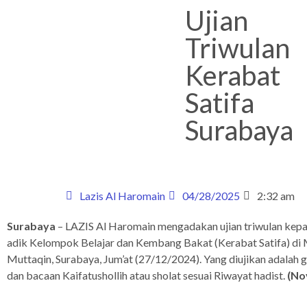
Ujian
Triwulan
Kerabat
Satifa
Surabaya
Lazis Al Haromain
04/28/2025
2:32 am
Surabaya
– LAZIS Al Haromain mengadakan ujian triwulan kepa
adik Kelompok Belajar dan Kembang Bakat (Kerabat Satifa) di 
Muttaqin, Surabaya, Jum’at (27/12/2024). Yang diujikan adalah 
dan bacaan Kaifatushollih atau sholat sesuai Riwayat hadist.
(No