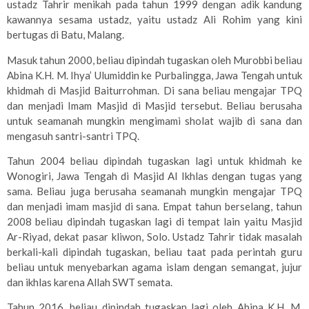
ustadz Tahrir menikah pada tahun 1999 dengan adik kandung
kawannya sesama ustadz, yaitu ustadz Ali Rohim yang kini
bertugas di Batu, Malang.
Masuk tahun 2000, beliau dipindah tugaskan oleh Murobbi beliau
Abina K.H. M. Ihya’ Ulumiddin ke Purbalingga, Jawa Tengah untuk
khidmah di Masjid Baiturrohman. Di sana beliau mengajar TPQ
dan menjadi Imam Masjid di Masjid tersebut. Beliau berusaha
untuk seamanah mungkin mengimami sholat wajib di sana dan
mengasuh santri-santri TPQ.
Tahun 2004 beliau dipindah tugaskan lagi untuk khidmah ke
Wonogiri, Jawa Tengah di Masjid Al Ikhlas dengan tugas yang
sama. Beliau juga berusaha seamanah mungkin mengajar TPQ
dan menjadi imam masjid di sana. Empat tahun berselang, tahun
2008 beliau dipindah tugaskan lagi di tempat lain yaitu Masjid
Ar-Riyad, dekat pasar kliwon, Solo. Ustadz Tahrir tidak masalah
berkali-kali dipindah tugaskan, beliau taat pada perintah guru
beliau untuk menyebarkan agama islam dengan semangat, jujur
dan ikhlas karena Allah SWT semata.
Tahun 2016, beliau dipindah tugaskan lagi oleh Abina K.H. M.