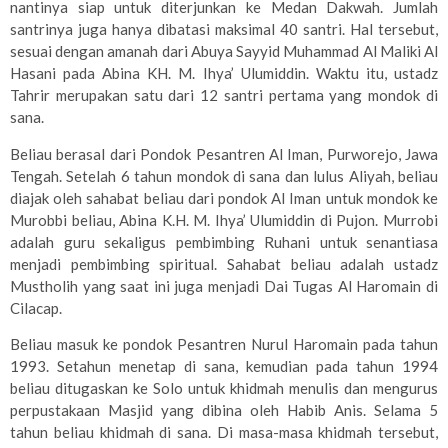
nantinya siap untuk diterjunkan ke Medan Dakwah. Jumlah
santrinya juga hanya dibatasi maksimal 40 santri. Hal tersebut,
sesuai dengan amanah dari Abuya Sayyid Muhammad Al Maliki Al
Hasani pada Abina KH. M. Ihya’ Ulumiddin. Waktu itu, ustadz
Tahrir merupakan satu dari 12 santri pertama yang mondok di
sana.
Beliau berasal dari Pondok Pesantren Al Iman, Purworejo, Jawa
Tengah. Setelah 6 tahun mondok di sana dan lulus Aliyah, beliau
diajak oleh sahabat beliau dari pondok Al Iman untuk mondok ke
Murobbi beliau, Abina K.H. M. Ihya’ Ulumiddin di Pujon. Murrobi
adalah guru sekaligus pembimbing Ruhani untuk senantiasa
menjadi pembimbing spiritual. Sahabat beliau adalah ustadz
Mustholih yang saat ini juga menjadi Dai Tugas Al Haromain di
Cilacap.
Beliau masuk ke pondok Pesantren Nurul Haromain pada tahun
1993. Setahun menetap di sana, kemudian pada tahun 1994
beliau ditugaskan ke Solo untuk khidmah menulis dan mengurus
perpustakaan Masjid yang dibina oleh Habib Anis. Selama 5
tahun beliau khidmah di sana. Di masa-masa khidmah tersebut,