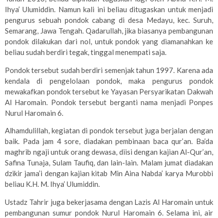
Ihya’ Ulumiddin. Namun kali ini beliau ditugaskan untuk menjadi
pengurus sebuah pondok cabang di desa Medayu, kec. Suruh,
Semarang, Jawa Tengah. Qadarullah, jika biasanya pembangunan
pondok dilakukan dari nol, untuk pondok yang diamanahkan ke
beliau sudah berdiri tegak, tinggal menempati saja.
Pondok tersebut sudah berdiri semenjak tahun 1997. Karena ada
kendala di pengelolaan pondok, maka pengurus pondok
mewakafkan pondok tersebut ke Yayasan Persyarikatan Dakwah
Al Haromain. Pondok tersebut berganti nama menjadi Ponpes
Nurul Haromain 6.
Alhamdulillah, kegiatan di pondok tersebut juga berjalan dengan
baik. Pada jam 4 sore, diadakan pembinaan baca qur’an. Ba’da
maghrib ngaji untuk orang dewasa, diisi dengan kajian Al-Qur’an,
Safina Tunaja, Sulam Taufiq, dan lain-lain. Malam jumat diadakan
dzikir jama’i dengan kajian kitab Min Aina Nabda’ karya Murobbi
beliau K.H. M. Ihya’ Ulumiddin.
Ustadz Tahrir juga bekerjasama dengan Lazis Al Haromain untuk
pembangunan sumur pondok Nurul Haromain 6. Selama ini, air