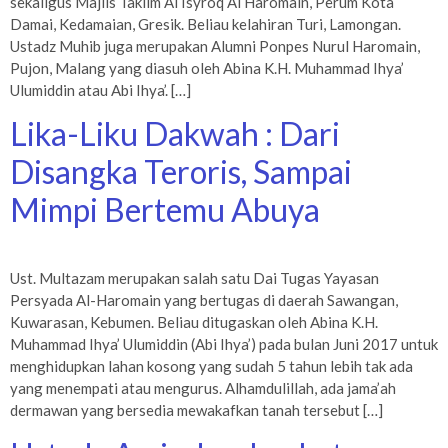
sekaligus Majlis Taklim Al Isyroq Al Haromain, Perum Kota
Damai, Kedamaian, Gresik. Beliau kelahiran Turi, Lamongan.
Ustadz Muhib juga merupakan Alumni Ponpes Nurul Haromain,
Pujon, Malang yang diasuh oleh Abina K.H. Muhammad Ihya’
Ulumiddin atau Abi Ihya’. […]
Lika-Liku Dakwah : Dari
Disangka Teroris, Sampai
Mimpi Bertemu Abuya
Ust. Multazam merupakan salah satu Dai Tugas Yayasan
Persyada Al-Haromain yang bertugas di daerah Sawangan,
Kuwarasan, Kebumen. Beliau ditugaskan oleh Abina K.H.
Muhammad Ihya’ Ulumiddin (Abi Ihya’) pada bulan Juni 2017 untuk
menghidupkan lahan kosong yang sudah 5 tahun lebih tak ada
yang menempati atau mengurus. Alhamdulillah, ada jama’ah
dermawan yang bersedia mewakafkan tanah tersebut […]